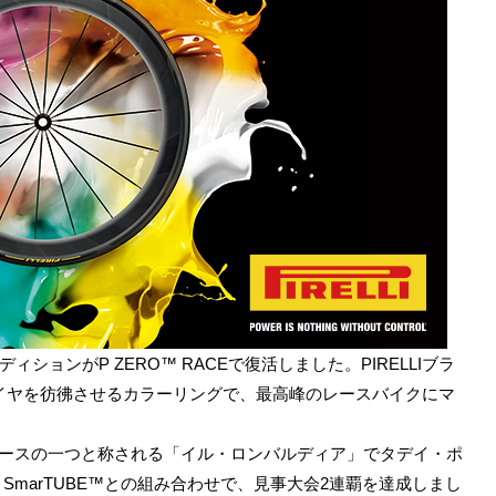
ディションがP ZERO™ RACEで復活しました。PIRELLIブラ
イヤを彷彿させるカラーリングで、最高峰のレースバイクにマ
レースの一つと称される「イル・ロンバルディア」でタデイ・ポ
使用。SmarTUBE™との組み合わせで、見事大会2連覇を達成しまし