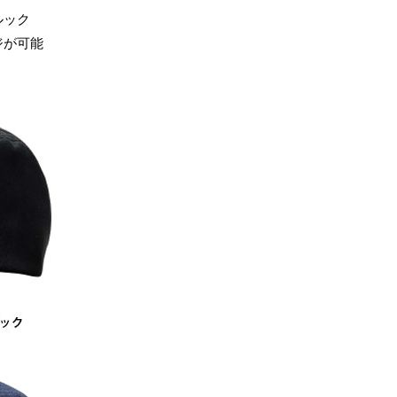
ルック
ジが可能