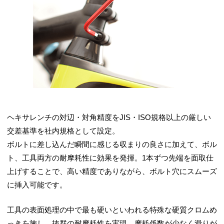
ヘキサレンチの対辺・対角精度をJIS・ISO規格以上の厳しい
交差基準を社内規格として設定。
ボルトに差し込んだ瞬間に感じる収まりの良さに加えて、ボル
ト、工具両方の耐摩耗性に効果を発揮。1本ずつ先端を面取仕
上げすることで、高い精度でありながら、ボルト穴にスムーズ
に挿入可能です。
工具の表面処理の中で最も硬いといわれる特殊な硬質クロムめ
っきを施し、抜群の耐摩耗性を実現。摩耗係数が少なく滑りが