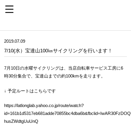
2019.07.09
7/10(水）宝達山100㎞サイクリングを行います！
7月10日の水曜サイクリングは、当店自転車サービス工房に6
時30分集合で、宝達山までの約100kmを走ります。
↓ 予定ルートはこちらです
https://latlonglab.yahoo.co.jp/route/watch?
id=161b1d5317eb681adde70855bc4dba6b&fbclid=IwAR30FzD
husZWdtgUuUnQ