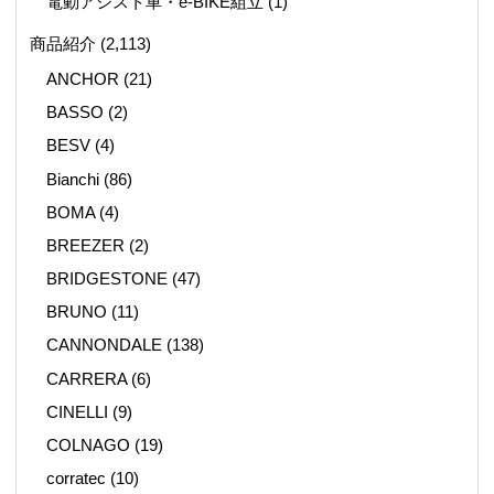
電動アシスト車・e-BIKE組立
(1)
商品紹介
(2,113)
ANCHOR
(21)
BASSO
(2)
BESV
(4)
Bianchi
(86)
BOMA
(4)
BREEZER
(2)
BRIDGESTONE
(47)
BRUNO
(11)
CANNONDALE
(138)
CARRERA
(6)
CINELLI
(9)
COLNAGO
(19)
corratec
(10)