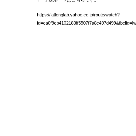
https://latlonglab.yahoo.co.jp/route/watch?
id=ca0f9cb4102183ff5507f7a8c497d499&fb