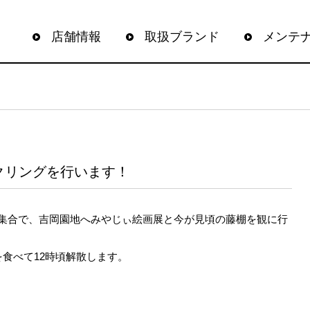
店舗情報
取扱ブランド
メンテ
イクリングを行います！
時に集合で、吉岡園地へみやじぃ絵画展と今が見頃の藤棚を観に行
食べて12時頃解散します。