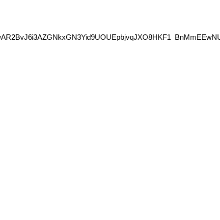
clid=IwAR2BvJ6i3AZGNkxGN3Yid9UOUEpbjvqJXO8HKF1_BnMmEEw