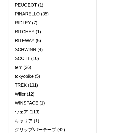
PEUGEOT
(1)
PINARELLO
(35)
RIDLEY
(7)
RITCHEY
(1)
RITEWAY
(5)
SCHWINN
(4)
SCOTT
(10)
tern
(26)
tokyobike
(5)
TREK
(131)
Wilier
(12)
WINSPACE
(1)
ウェア
(113)
キャリア
(1)
グリップ/バーテープ
(42)