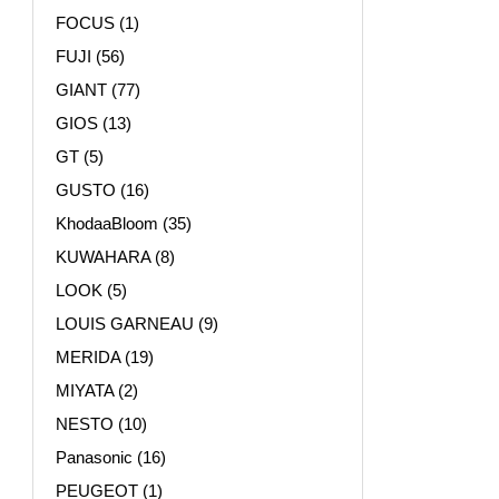
FOCUS
(1)
FUJI
(56)
GIANT
(77)
GIOS
(13)
GT
(5)
GUSTO
(16)
KhodaaBloom
(35)
KUWAHARA
(8)
LOOK
(5)
LOUIS GARNEAU
(9)
MERIDA
(19)
MIYATA
(2)
NESTO
(10)
Panasonic
(16)
PEUGEOT
(1)